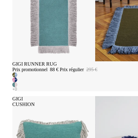
Promotion
GIGI RUNNER RUG
Prix promotionnel
88 €
Prix régulier
295 €
GIGI
CUSHION