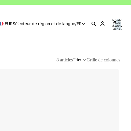
Nombre
EUR
Sélecteur de région et de langue
/
FR
total
d’articles
dans le
panier: 0
8 articles
Grille de colonnes
Trier