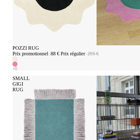
Promotion
POZZI RUG
Prix promotionnel
88 €
Prix régulier
295 €
SMALL
GIGI
RUG