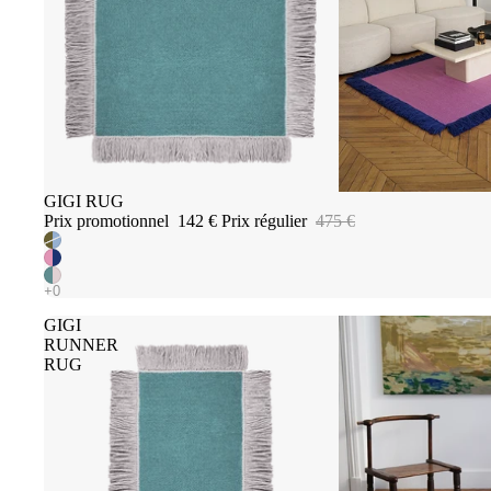
Promotion
GIGI RUG
Prix promotionnel
142 €
Prix régulier
475 €
GIGI
RUNNER
RUG