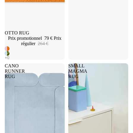
Promotion
OTTO RUG
Prix promotionnel
79 €
Prix
régulier
264 €
CANO
SMALL
RUNNER
MAGMA
RUG
RUG