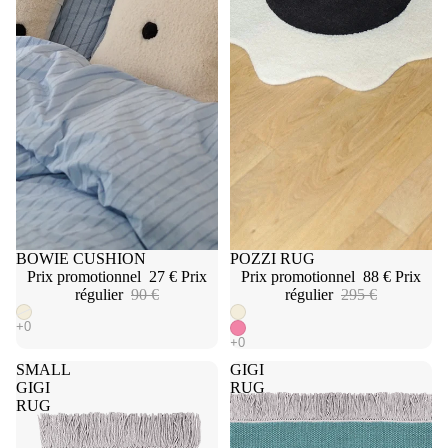
Épuisé
BOWIE CUSHION
Promotion
POZZI RUG
Prix promotionnel
27 €
Prix
Prix promotionnel
88 €
Prix
régulier
90 €
régulier
295 €
SMALL
GIGI
GIGI
RUG
RUG