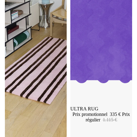
Promotion
ULTRA RUG
Prix promotionnel
335 €
Prix
régulier
1.115 €