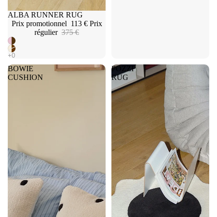
Promotion
ALBA RUNNER RUG
Prix promotionnel
113 €
Prix
régulier
375 €
BOWIE
POZZI
CUSHION
RUG