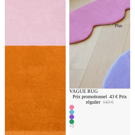
Plus
Promotion
VAGUE RUG
Prix promotionnel
43 €
Prix
régulier
143 €