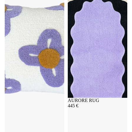
Épuisé
AURORE RUG
445 €