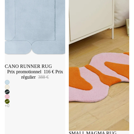
Promotion
CANO RUNNER RUG
Prix promotionnel
116 €
Prix
régulier
388 €
Promotion
SMALL MAGMA RUG