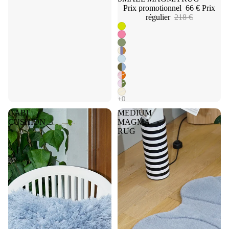
Prix promotionnel
66 €
Prix
régulier
218 €
GABI
MEDIUM
CUSHION
MAGMA
RUG