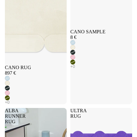
Épuisé
CANO SAMPLE
8 €
Épuisé
CANO RUG
897 €
ALBA
ULTRA
RUNNER
RUG
RUG