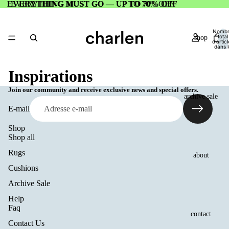
EVERYTHING MUST GO — UP TO 70% OFF
EVERYTHING MUST GO — UP TO 70% OFF
Nomb
total
shop
d’artic
dans l
panier:
Inspirations
Join our community and receive exclusive news and special offers.
archive sale
E-mail
Shop
Shop all
Rugs
about
Cushions
Archive Sale
Help
Politique de remboursement
Faq
Politique de confidentialité
contact
Contact Us
Conditions d’utilisation